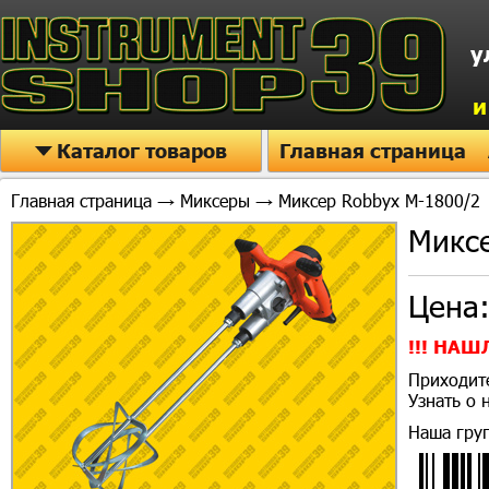
у
и
Каталог товаров
Главная страница
Главная страница
→
Миксеры
→ Миксер Robbyx M-1800/2
Миксе
Цена
!!! НАШ
Приходите
Узнать о
Наша гру