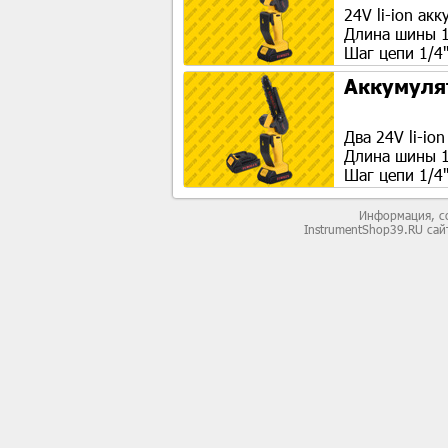
24V li-ion ак
Длина шины 1
Шаг цепи 1/4'
Аккумулят
Два 24V li-io
Длина шины 1
Шаг цепи 1/4'
Информация, со
InstrumentShop39.RU са