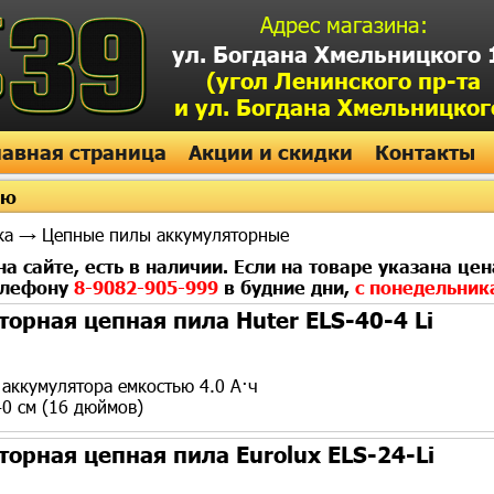
Адрес магазина:
ул. Богдана Хмельницкого 
(угол Ленинского пр-та
и ул. Богдана Хмельницког
лавная страница
Акции и скидки
Контакты
ию
ка
→ Цепные пилы аккумуляторные
а сайте, есть в наличии. Если на товаре указана цен
телефону
8-9082-905-999
в будние дни,
с понедельник
орная цепная пила Huter ELS-40-4 Li
n аккумулятора емкостью 4.0 А·ч
0 см (16 дюймов)
орная цепная пила Eurolux ELS-24-Li