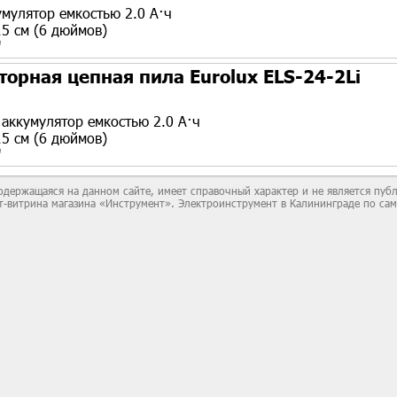
кумулятор емкостью 2.0 А·ч
5 см (6 дюймов)
'
орная цепная пила Eurolux ELS-24-2Li
n аккумулятор емкостью 2.0 А·ч
5 см (6 дюймов)
'
держащаяся на данном сайте, имеет справочный характер и не является пу
йт-витрина магазина «Инструмент». Электроинструмент в Калининграде по са