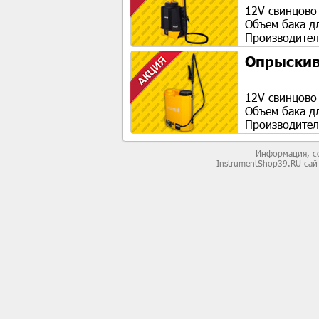
12V свинцово
Объем бака д
Производител
Опрыскив
12V свинцово
Объем бака д
Производител
Информация, со
InstrumentShop39.RU са