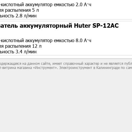
-кислотный аккумулятор емкостью 2.0 А·ч
ля распыления 5 л
ьность 2.8 л/мин
атель аккумуляторный Huter SP-12AC
-кислотный аккумулятор емкостью 8.0 А·ч
ля распыления 12 л
ьность 3.4 л/мин
держащаяся на данном сайте, имеет справочный характер и не является пу
йт-витрина магазина «Инструмент». Электроинструмент в Калининграде по са