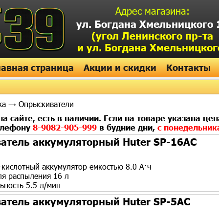
Адрес магазина:
ул. Богдана Хмельницкого 
(угол Ленинского пр-та
и ул. Богдана Хмельницког
лавная страница
Акции и скидки
Контакты
ка
→ Опрыскиватели
а сайте, есть в наличии. Если на товаре указана цен
телефону
8-9082-905-999
в будние дни,
с понедельник
атель аккумуляторный Huter SP-16AC
-кислотный аккумулятор емкостью 8.0 А·ч
ля распыления 16 л
ьность 5.5 л/мин
атель аккумуляторный Huter SP-5AC