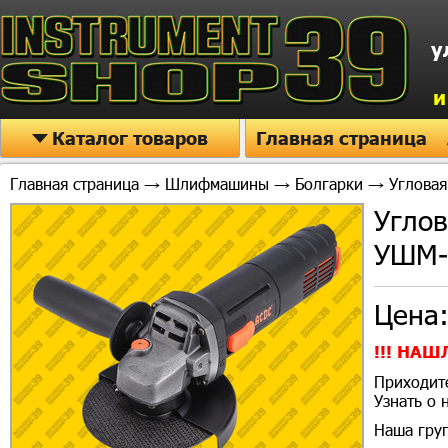
у
и
Каталог товаров
Главная страница
Главная страница
→
Шлифмашины
→
Болгарки
→ Угловая
Угло
УШМ-
Цена
!!! НАШ
Приходите
Узнать о
Наша гру